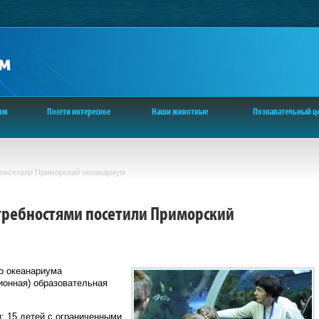
ям
Посети интересное
Наши животные
Познавательный ц
 посетили Приморский океанариум
требностями посетили Приморский
го океанариума
ионная) образовательная
: 15 детей с ограниченными