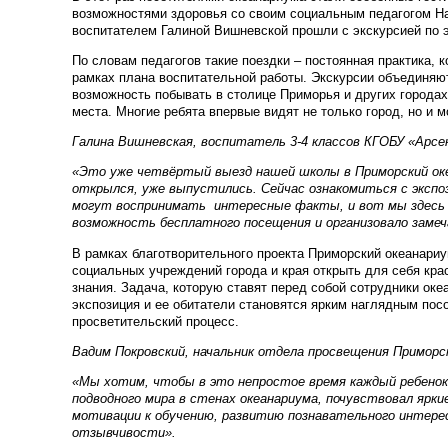
возможностями здоровья со своим социальным педагогом Н
воспитателем Галиной Вишневской прошли с экскурсией по э
По словам педагогов такие поездки – постоянная практика, 
рамках плана воспитательной работы. Экскурсии объединяют
возможность побывать в столице Приморья и других городах
места. Многие ребята впервые видят не только город, но и м
Галина Вишневская, воспитатель 3-4 классов КГОБУ «Арсен
«Это уже четвёртый выезд нашей школы в Приморский оке
открылся, уже выпустились. Сейчас ознакомиться с экспо
могут воспринимать интересные факты, и вот мы здесь б
возможность бесплатного посещения и организовало заме
В рамках благотворительного проекта Приморский океанариу
социальных учреждений города и края открыть для себя кр
знания. Задача, которую ставят перед собой сотрудники ок
экспозиция и ее обитатели становятся ярким наглядным по
просветительский процесс.
Вадим Покровский, начальник отдела просвещения Приморс
«Мы хотим, чтобы в это непростое время каждый ребенок
подводного мира в стенах океанариума, почувствовал яр
мотивации к обучению, развитию познавательного интерес
отзывчивости».