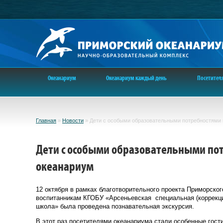
Океанариум
Океанариум каждый день
Посетител
Главная
»
Новости
»
Дети с особыми образовательными потребностями
Дети с особыми образовательными по
океанариум
12 октября в рамках благотворительного проекта Приморско
воспитанникам КГОБУ «Арсеньевская специальная (коррекц
школа» была проведена познавательная экскурсия.
В этот раз посетителями океанариума стали особенные гости