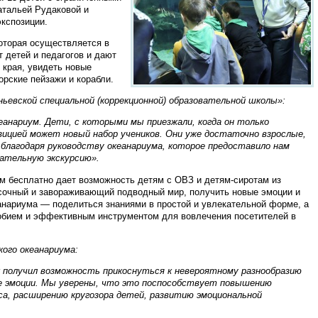
атальей Рудаковой и
кспозиции.
которая осуществляется в
 детей и педагогов и дают
 края, увидеть новые
орские пейзажи и корабли.
ьевской специальной (коррекционной) образовательной школы»:
анариум. Дети, с которыми мы приезжали, когда он только
зицией может новый набор учеников. Они уже достаточно взрослые,
лагодаря руководству океанариума, которое предоставило нам
чательную экскурсию».
м бесплатно дает возможность детям с ОВЗ и детям-сиротам из
асочный и завораживающий подводный мир, получить новые эмоции и
еанариума — поделиться знаниями в простой и увлекательной форме, а
собием и эффективным инструментом для вовлечения посетителей в
кого океанариума:
 получил возможность прикоснуться к невероятному разнообразию
кие эмоции. Мы уверены, что это поспособствует повышению
а, расширению кругозора детей, развитию эмоциональной