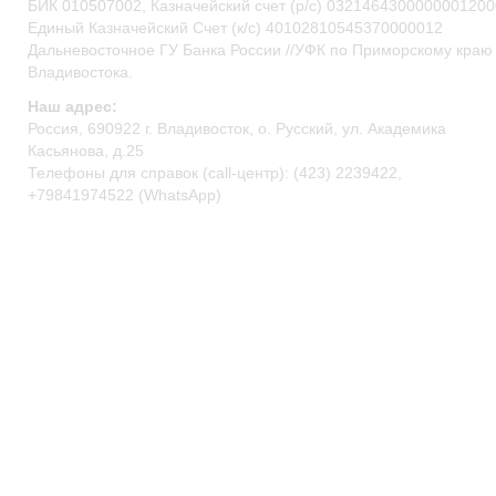
БИК 010507002, Казначейский счет (р/c) 0321464300000001200
Единый Казначейский Счет (к/с) 40102810545370000012
Дальневосточное ГУ Банка России //УФК по Приморскому краю 
Владивостока.
Наш адрес:
Россия, 690922 г. Владивосток, о. Русский, ул. Академика
Касьянова, д.25
Телефоны для справок (call-центр): (423) 2239422,
+79841974522 (WhatsApp)
primocean@primocean.ru