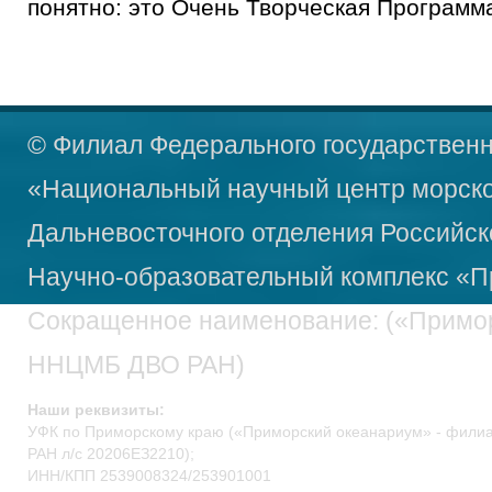
понятно: это Очень Творческая Программ
© Филиал Федерального государственн
«Национальный научный центр морско
Дальневосточного отделения Российск
Научно-образовательный
комплекс «П
Сокращенное наименование: («Примо
ННЦМБ ДВО РАН)
Наши реквизиты:
УФК по Приморскому краю («Приморский океанариум» - фил
РАН л/c 20206ЕЗ2210);
ИНН/КПП 2539008324/253901001