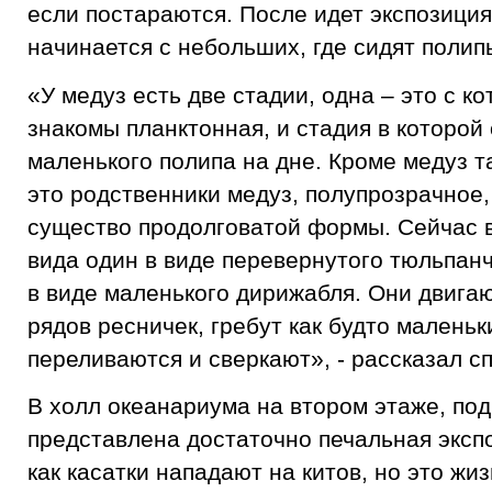
если постараются. После идет экспозиция
начинается с небольших, где сидят полип
«У медуз есть две стадии, одна – это с к
знакомы планктонная, и стадия в которой 
маленького полипа на дне. Кроме медуз т
это родственники медуз, полупрозрачное
существо продолговатой формы. Сейчас в
вида один в виде перевернутого тюльпан
в виде маленького дирижабля. Они двига
рядов ресничек, гребут как будто маленьк
переливаются и сверкают», - рассказал с
В холл океанариума на втором этаже, под
представлена достаточно печальная экспо
как касатки нападают на китов, но это жиз