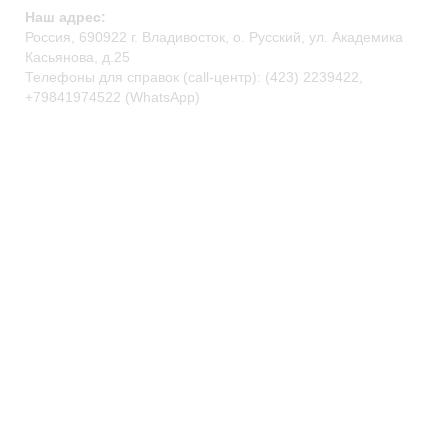
Наш адрес:
Россия, 690922 г. Владивосток, о. Русский, ул. Академика
Касьянова, д.25
Телефоны для справок (call-центр): (423) 2239422,
+79841974522 (WhatsApp)
primocean@primocean.ru