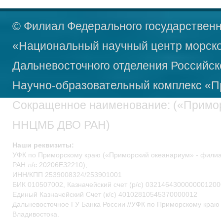
© Филиал Федерального государственн
«Национальный научный центр морско
Дальневосточного отделения Российск
Научно-образовательный
комплекс «П
Сокращенное наименование: («Примо
ННЦМБ ДВО РАН)
Наши реквизиты:
УФК по Приморскому краю («Приморский океанариум» - фил
РАН л/c 20206ЕЗ2210);
ИНН/КПП 2539008324/253901001
БИК 010507002, Казначейский счет (р/c) 0321464300000001200
Единый Казначейский Счет (к/с) 40102810545370000012
Дальневосточное ГУ Банка России //УФК по Приморскому краю 
Владивостока.