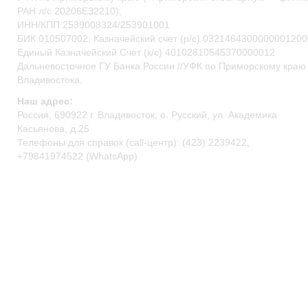
РАН л/c 20206ЕЗ2210);
ИНН/КПП 2539008324/253901001
БИК 010507002, Казначейский счет (р/c) 0321464300000001200
Единый Казначейский Счет (к/с) 40102810545370000012
Дальневосточное ГУ Банка России //УФК по Приморскому краю 
Владивостока.
Наш адрес:
Россия, 690922 г. Владивосток, о. Русский, ул. Академика
Касьянова, д.25
Телефоны для справок (call-центр): (423) 2239422,
+79841974522 (WhatsApp)
primocean@primocean.ru