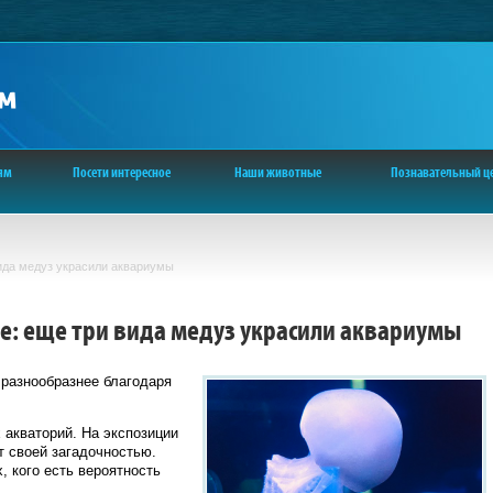
ям
Посети интересное
Наши животные
Познавательный ц
ида медуз украсили аквариумы
е: еще три вида медуз украсили аквариумы
 разнообразнее благодаря
акваторий. На экспозиции
т своей загадочностью.
, кого есть вероятность