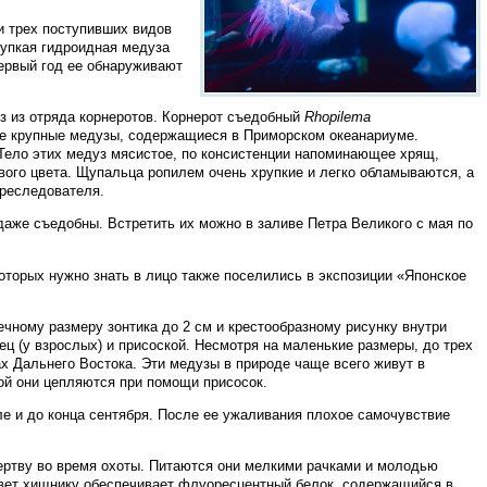
и трех поступивших видов
рупкая гидроидная медуза
первый год ее обнаруживают
з из отряда корнеротов.
Корнерот съедобный
Rhopilema
е крупные медузы, содержащиеся в Приморском океанариуме.
 Тело этих медуз мясистое, по консистенции напоминающее хрящ,
ого цвета. Щупальца ропилем очень хрупкие и легко обламываются, а
преследователя.
аже съедобны. Встретить их можно в заливе Петра Великого с мая по
оторых нужно знать в лицо также поселились в экспозиции «Японское
чному размеру зонтика до 2 см и крестообразному рисунку внутри
ец (у взрослых) и присоской. Несмотря на маленькие размеры, до трех
х Дальнего Востока. Эти медузы в природе чаще всего живут в
рой они цепляются при помощи присосок.
е и до конца сентября. После ее ужаливания плохое самочувствие
ертву во время охоты. Питаются они мелкими рачками и молодью
свет хищнику обеспечивает флуоресцентный белок, содержащийся в