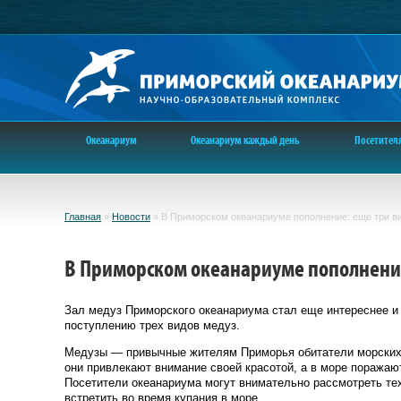
Океанариум
Океанариум каждый день
Посетител
Главная
»
Новости
»
В Приморском океанариуме пополнение: еще три в
В Приморском океанариуме пополнени
Зал медуз Приморского океанариума стал еще интереснее и
поступлению трех видов медуз.
Медузы — привычные жителям Приморья обитатели морских 
они привлекают внимание своей красотой, а в море поражаю
Посетители океанариума могут внимательно рассмотреть тех
встретить во время купания в море.