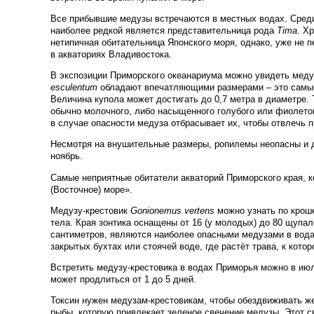
Все прибывшие медузы встречаются в местных водах. Сред
наиболее редкой является представительница рода
Tima
. Х
нетипичная обитательница Японского моря, однако, уже не 
в акваториях Владивостока.
В экспозиции Приморского океанариума можно увидеть меду
esculentum
обладают впечатляющими размерами – это самы
Величина купола может достигать до 0,7 метра в диаметре.
обычно молочного, либо насыщенного голубого или фиолетов
в случае опасности медуза отбрасывает их, чтобы отвлечь 
Несмотря на внушительные размеры, ропилемы неопасны и д
ноябрь.
Самые неприятные обитатели акваторий Приморского края, к
(Восточное) море».
Медузу-крестовик
Gonionemus vertens
можно узнать по кроше
тела. Края зонтика оснащены от 16 (у молодых) до 80 щупал
сантиметров, являются наиболее опасными медузами в вода
закрытых бухтах или стоячей воде, где растёт трава, к кото
Встретить медузу-крестовика в водах Приморья можно в июл
может продлиться от 1 до 5 дней.
Токсин нужен медузам-крестовикам, чтобы обездвиживать ж
рыбы, которую привлекает зеленое свечение медузы. Этот 