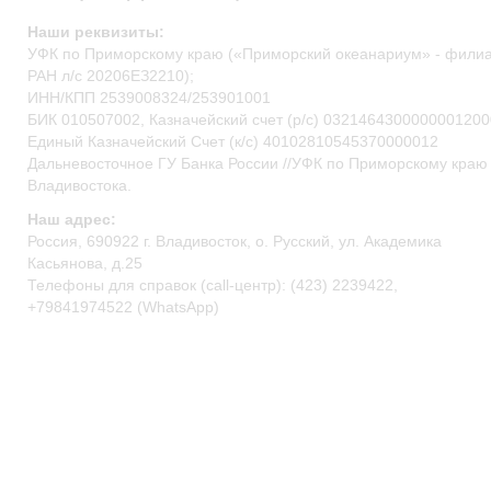
Наши реквизиты:
УФК по Приморскому краю («Приморский океанариум» - фил
РАН л/c 20206ЕЗ2210);
ИНН/КПП 2539008324/253901001
БИК 010507002, Казначейский счет (р/c) 0321464300000001200
Единый Казначейский Счет (к/с) 40102810545370000012
Дальневосточное ГУ Банка России //УФК по Приморскому краю 
Владивостока.
Наш адрес:
Россия, 690922 г. Владивосток, о. Русский, ул. Академика
Касьянова, д.25
Телефоны для справок (call-центр): (423) 2239422,
+79841974522 (WhatsApp)
primocean@primocean.ru