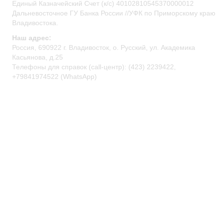
Единый Казначейский Счет (к/с) 40102810545370000012
Дальневосточное ГУ Банка России //УФК по Приморскому краю 
Владивостока.
Наш адрес:
Россия, 690922 г. Владивосток, о. Русский, ул. Академика
Касьянова, д.25
Телефоны для справок (call-центр): (423) 2239422,
+79841974522 (WhatsApp)
primocean@primocean.ru