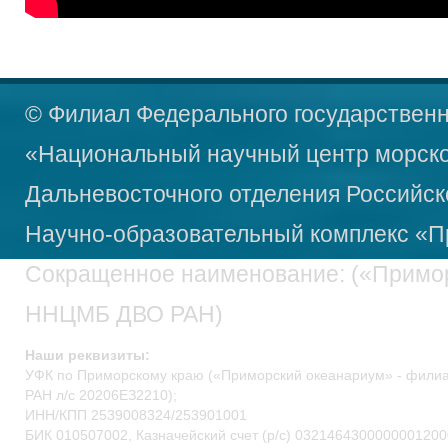
© Филиал Федерального государственн
«Национальный научный центр морско
Дальневосточного отделения Российск
Научно-образовательный
комплекс «П
Сокращенное наименование: («Примо
ННЦМБ ДВО РАН)
Наши реквизиты:
УФК по Приморскому краю («Приморский океанариум» - фил
РАН л/c 20206ЕЗ2210);
ИНН/КПП 2539008324/253901001
БИК 010507002, Казначейский счет (р/c) 0321464300000001200