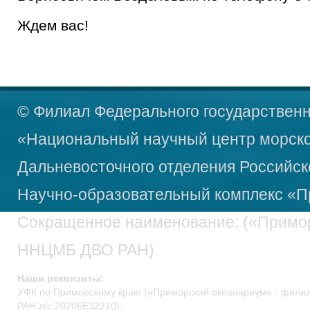
Ждем вас!
© Филиал Федерального государственн
«Национальный научный центр морско
Дальневосточного отделения Российск
Научно-образовательный
комплекс «П
Сокращенное наименование: («Примо
ННЦМБ ДВО РАН)
Наши реквизиты:
УФК по Приморскому краю («Приморский океанариум» - фил
РАН л/c 20206ЕЗ2210);