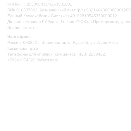
ИНН/КПП 2539008324/253901001
БИК 010507002, Казначейский счет (р/c) 0321464300000001200
Единый Казначейский Счет (к/с) 40102810545370000012
Дальневосточное ГУ Банка России //УФК по Приморскому краю 
Владивостока.
Наш адрес:
Россия, 690922 г. Владивосток, о. Русский, ул. Академика
Касьянова, д.25
Телефоны для справок (call-центр): (423) 2239422,
+79841974522 (WhatsApp)
primocean@primocean.ru